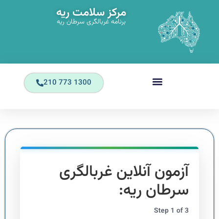
مرکز سلامت ریه
برنامه غربالگری سرطان ریه
1300 773 210
آزمون آنلاین غربالگری
سرطان ریه:
Step
1
of
3