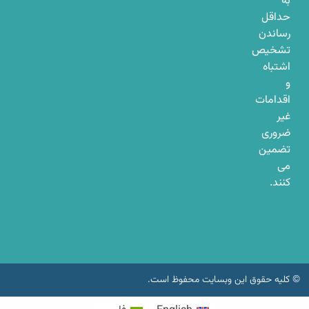
به
حداقل
رساندن
تشخیص
اشتباه
و
اقدامات
غیر
ضروری
تضمین
می
کنند.
© کلیه حقوق این وبسایت محفوظ است.