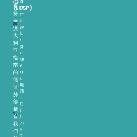
心
a
供
(LCSP)
d
符
m
in
合
@
澳
lu
大
n
利
g
亚
c
指
ar
南
e.
a
的
u
循
电
证
话
肺
:
部
13
筛
0
查。
0
77
我
3
们
21