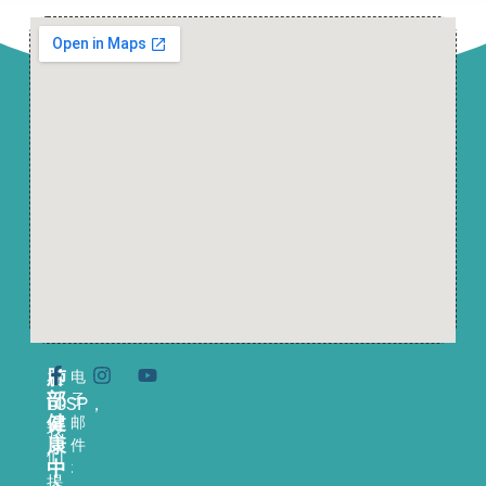
肺
电
在
部
子
LCSP，
健
邮
我
康
件
们
中
:
提