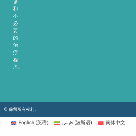
诊
和
不
必
要
的
治
疗
程
序。
© 保留所有权利。
English
(
英语
)
فارسی
(
波斯语
)
简体中文