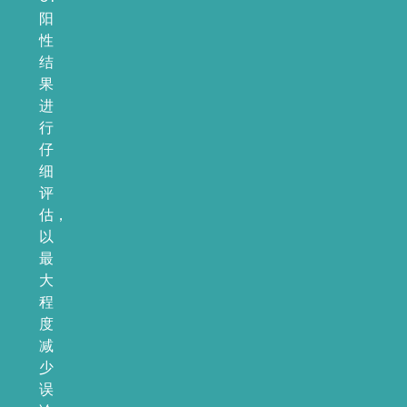
阳
性
结
果
进
行
仔
细
评
估，
以
最
大
程
度
减
少
误