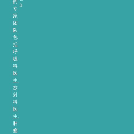
的
0
专
家
团
队
包
括
呼
吸
科
医
生、
放
射
科
医
生、
肿
瘤